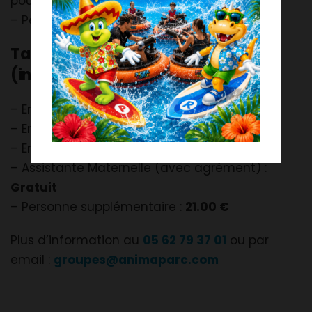
pour 2 enfants :
Gratuit
– Personne supplémentaire :
21.00 €
Tarifs Assistante Maternelle
(individuel) :
– Enfant (- de 9 mois) :
Gratuit
– Enfant (+ de 9 mois) :
14.00 €
– Enfant (5 – 12 ans) :
21.00 €
– Assistante Maternelle (avec agrément) :
Gratuit
– Personne supplémentaire :
21.00 €
Plus d’information au
05 62 79 37 01
ou par
email :
groupes@animaparc.com