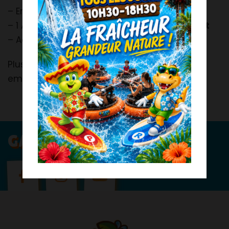
– Enfant :
13.00 €
– 1 Accompagnateur pour 4 enfants :
Gratuit
– Accompagnateur supplémentaire :
21.00 €
Plus d’information au
05 62 79 37 01
ou par
email :
groupes@animaparc.com
GARDONS LE CONTACT !