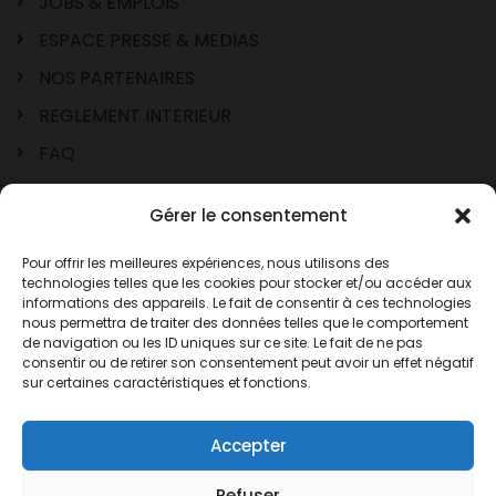
JOBS & EMPLOIS
ESPACE PRESSE & MEDIAS
NOS PARTENAIRES
REGLEMENT INTERIEUR
FAQ
Gérer le consentement
Pour offrir les meilleures expériences, nous utilisons des
technologies telles que les cookies pour stocker et/ou accéder aux
informations des appareils. Le fait de consentir à ces technologies
nous permettra de traiter des données telles que le comportement
de navigation ou les ID uniques sur ce site. Le fait de ne pas
consentir ou de retirer son consentement peut avoir un effet négatif
sur certaines caractéristiques et fonctions.
© 2026 AnimaParc® Occitanie
Mentions légales
Accepter
C.G.V.
Refuser