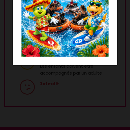
sommes tenus de les faire appliquer
dans le seul souci d’assurer la sécurité de
tous. Merci pour votre compréhension.
Légende
Autorisé seul
Accompagné
Les enfants doivent être
accompagnés par un adulte
Interdit