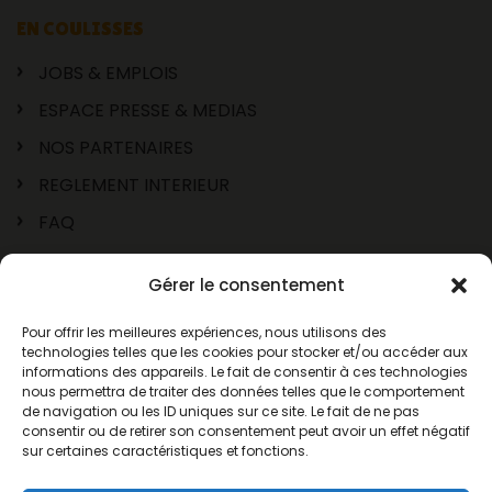
EN COULISSES
JOBS & EMPLOIS
ESPACE PRESSE & MEDIAS
NOS PARTENAIRES
REGLEMENT INTERIEUR
FAQ
Gérer le consentement
Pour offrir les meilleures expériences, nous utilisons des
technologies telles que les cookies pour stocker et/ou accéder aux
informations des appareils. Le fait de consentir à ces technologies
nous permettra de traiter des données telles que le comportement
de navigation ou les ID uniques sur ce site. Le fait de ne pas
consentir ou de retirer son consentement peut avoir un effet négatif
sur certaines caractéristiques et fonctions.
© 2026 AnimaParc® Occitanie