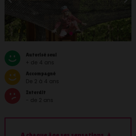
Slide n°1
Slide n°2
Autorisé seul
+ de 4 ans
Accompagné
De 2 à 4 ans
Interdit
- de 2 ans
A chaque âge ses sensations, à