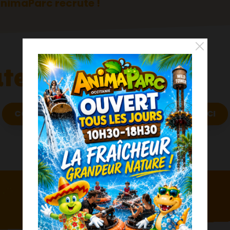
nimaParc recrute !
Fermer
te !
CONSULTEZ LES OFFRES D’EMPLOI ET POSTULEZ ICI