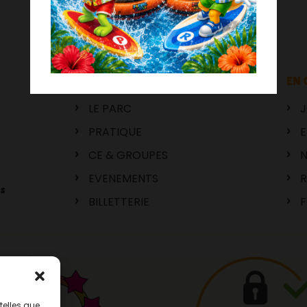
RUBRIQUES
EN 
LE PARC
J
PRATIQUE
E
CE & GROUPES
N
EVENEMENTS
R
s
BILLETTERIE
telles que