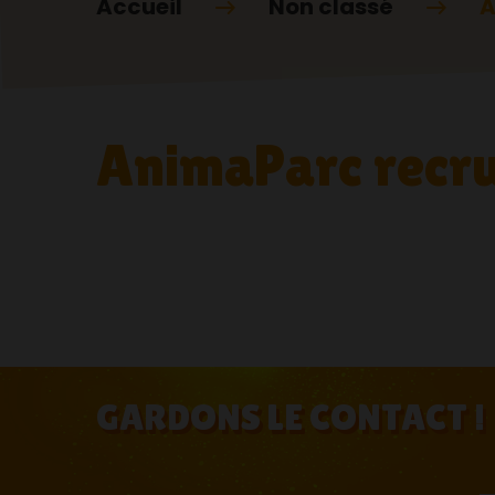
Accueil
Non classé
A
AnimaParc recru
GARDONS LE CONTACT !