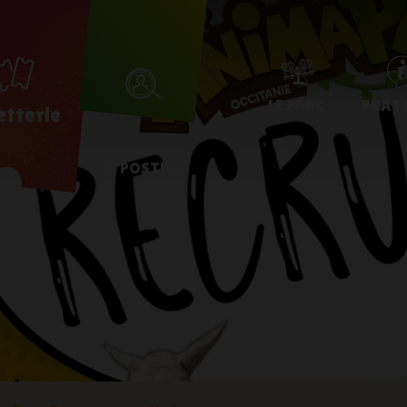
LE PARC
PRAT
letterie
JE POSTULE