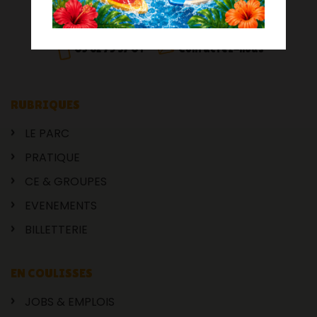
31330 LE BURGAUD
05 62 79 37 01
Contactez-nous
RUBRIQUES
LE PARC
PRATIQUE
CE & GROUPES
EVENEMENTS
BILLETTERIE
EN COULISSES
JOBS & EMPLOIS