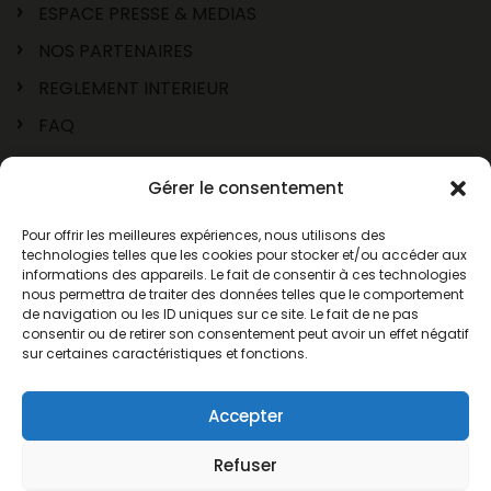
ESPACE PRESSE & MEDIAS
NOS PARTENAIRES
REGLEMENT INTERIEUR
FAQ
Gérer le consentement
Pour offrir les meilleures expériences, nous utilisons des
technologies telles que les cookies pour stocker et/ou accéder aux
informations des appareils. Le fait de consentir à ces technologies
nous permettra de traiter des données telles que le comportement
de navigation ou les ID uniques sur ce site. Le fait de ne pas
consentir ou de retirer son consentement peut avoir un effet négatif
sur certaines caractéristiques et fonctions.
© 2026 AnimaParc® Occitanie
Mentions légales
Accepter
C.G.V.
Refuser
Plan du site